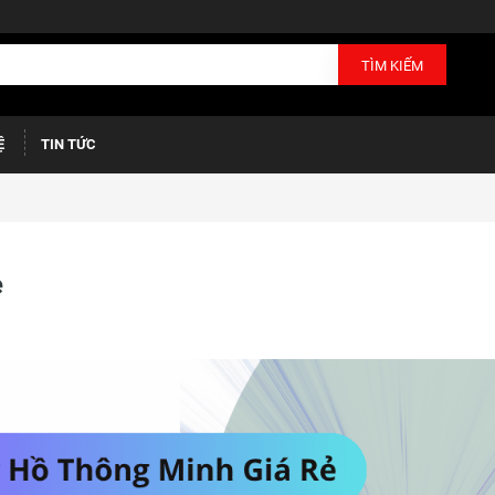
TÌM KIẾM
Ệ
TIN TỨC
ẻ