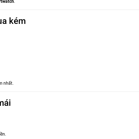
rtwatch
.
ua kém
n nhất.
mái
iền.