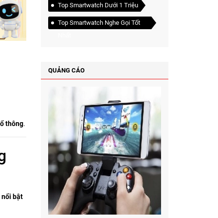
Top Smartwatch Dưới 1 Triệu
Top Smartwatch Nghe Gọi Tốt
Nhất
QUẢNG CÁO
hổ thông
.
g
 nổi bật