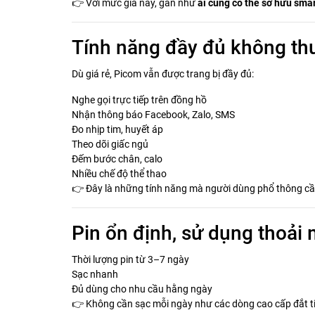
👉 Với mức giá này, gần như
ai cũng có thể sở hữu sma
Tính năng đầy đủ không th
Dù giá rẻ, Picom vẫn được trang bị đầy đủ:
Nghe gọi trực tiếp trên đồng hồ
Nhận thông báo Facebook, Zalo, SMS
Đo nhịp tim, huyết áp
Theo dõi giấc ngủ
Đếm bước chân, calo
Nhiều chế độ thể thao
👉 Đây là những tính năng mà người dùng phổ thông cầ
Pin ổn định, sử dụng thoải 
Thời lượng pin từ 3–7 ngày
Sạc nhanh
Đủ dùng cho nhu cầu hằng ngày
👉 Không cần sạc mỗi ngày như các dòng cao cấp đắt t